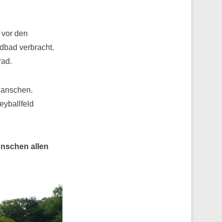
 vor den
dbad verbracht.
rad.
lanschen.
eyballfeld
ünschen allen